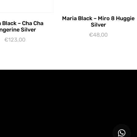
Maria Black – Miro 8 Huggie
 Black – Cha Cha
Silver
ngerine Silver
€
48,00
€
123,00
Toevoegen aan winkelwagen
gen aan winkelwagen