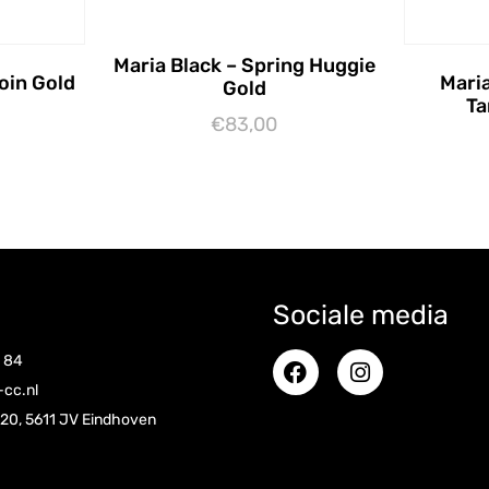
Maria Black – Spring Huggie
Coin Gold
Maria
Gold
Ta
€
83,00
Toevoegen aan winkelwagen
Toevoe
Sociale media
5 84
-cc.nl
 20, 5611 JV Eindhoven