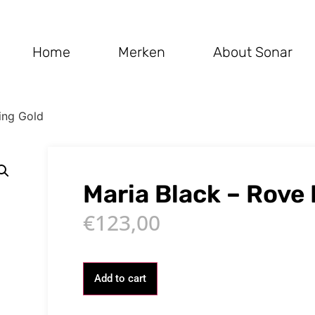
Home
Merken
About Sonar
ing Gold
Maria Black – Rove 
€
123,00
Add to cart