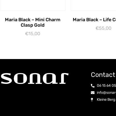
Maria Black – Mini Charm
Maria Black – Life 
Clasp Gold
€
55,00
€
15,00
Lees verder
Lees verder
Contact
06 15 64 0
info@sonar
Kleine Berg