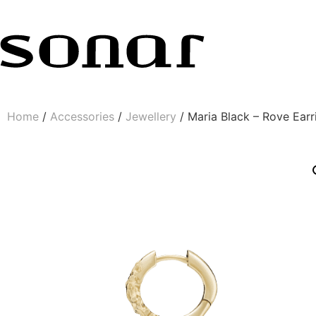
Home
/
Accessories
/
Jewellery
/ Maria Black – Rove Earr